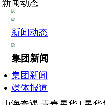
新闻动态
新闻动态
集团新闻
集团新闻
媒体报道
山海奇遇 青春星华 | 星华