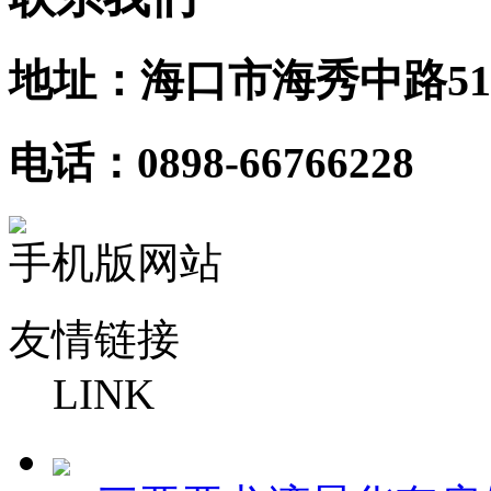
地址：海口市海秀中路51
电话：0898-66766228
手机版网站
友情链接
LINK