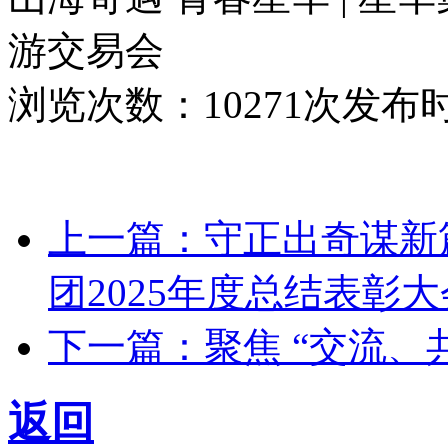
游交易会
浏览次数：10271次
发布时间
上一篇：守正出奇谋新篇
团2025年度总结表彰
下一篇：聚焦 “交流、
返回