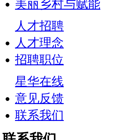
美丽乡村与赋能
人才招聘
人才理念
招聘职位
星华在线
意见反馈
联系我们
联系我们