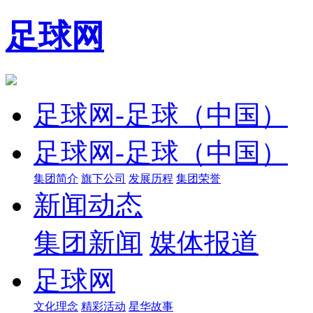
足球网
足球网-足球（中国）
足球网-足球（中国）
集团简介
旗下公司
发展历程
集团荣誉
新闻动态
集团新闻
媒体报道
足球网
文化理念
精彩活动
星华故事