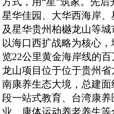
方式，用“星”筑家。先
星华佳园、大华西海岸、
及星华贵州柏樾龙山等城
以海口西扩战略为核心，
览22公里黄金海岸线的
龙山项目位于位于贵州省龙
南康养生态大境，总建面
段一站式教育、台湾康养
业、康体运动养老养生等全