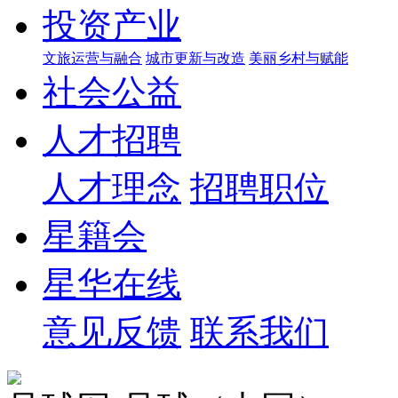
投资产业
文旅运营与融合
城市更新与改造
美丽乡村与赋能
社会公益
人才招聘
人才理念
招聘职位
星籍会
星华在线
意见反馈
联系我们