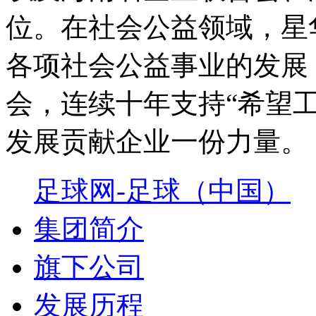
位。在社会公益领域，星
各项社会公益事业的发展
会，连续十年支持“希望
发展贡献企业一份力量。
足球网-足球（中国）
集团简介
旗下公司
发展历程