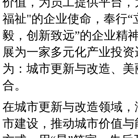
价值，为员工提供平台，
福祉"的企业使命，奉行
毅，创新致远”的企业精
展为一家多元化产业投资
为：城市更新与改造、美
合。
在城市更新与改造领域，
市建设，推动城市价值与