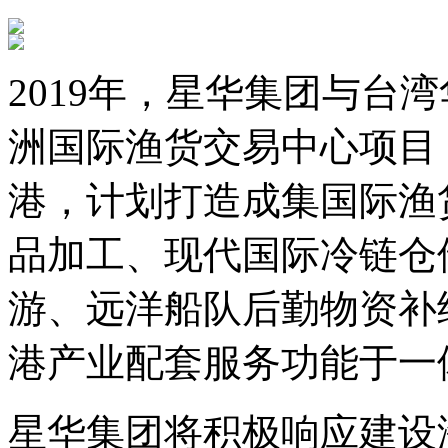
2019年，星华集团与台
洲国际渔货交易中心项目
港，计划打造成集国际渔
品加工、现代国际冷链仓
游、远洋船队后勤物资补
港产业配套服务功能于一
星华集团将积极响应建设