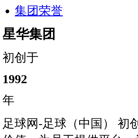
集团荣誉
星华集团
初创于
1992
年
足球网-足球（中国） 初创