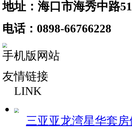
地址：海口市海秀中路51
电话：0898-66766228
手机版网站
友情链接
LINK
三亚亚龙湾星华套房