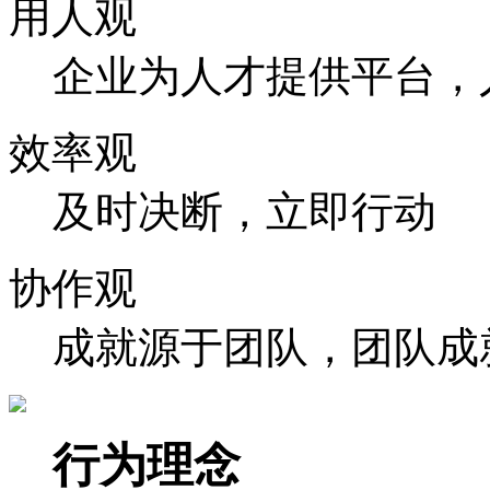
用人观
企业为人才提供平台，
效率观
及时决断，立即行动
协作观
成就源于团队，团队成
行为理念