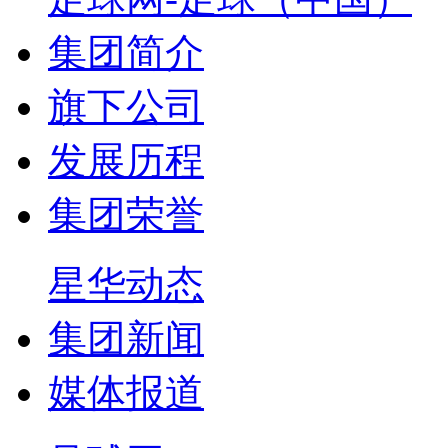
集团简介
旗下公司
发展历程
集团荣誉
星华动态
集团新闻
媒体报道