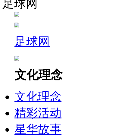
足球网
足球网
文化理念
文化理念
精彩活动
星华故事