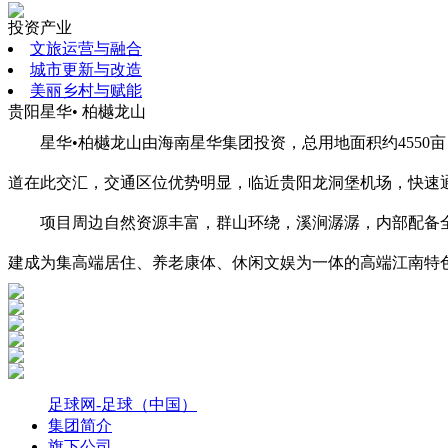
投资产业
文旅运营与融合
城市更新与改造
美丽乡村与赋能
贵阳星华• 柏樾龙山
星华•柏樾龙山由海南星华集团投资，总用地面积约4550
道在此交汇，交通区位优势明显，临近贵阳龙洞堡机场，快速
项目周边自然资源丰富，群山环绕，溪涧潺潺，内部配备
建成为集高端居住、养老康体、休闲文娱为一体的高端江南特
足球网-足球（中国）
集团简介
旗下公司