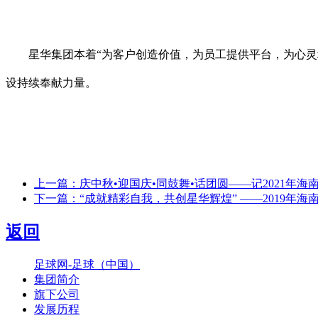
星华集团本着“为客户创造价值，为员工提供平台，为心
设持续奉献力量。
上一篇：庆中秋•迎国庆•同鼓舞•话团圆——记2021年
下一篇：“成就精彩自我，共创星华辉煌” ——2019年
返回
足球网-足球（中国）
集团简介
旗下公司
发展历程